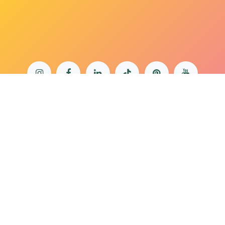
bonjour@lepaonquiboit.com
Le Paon Qui Boit - Buttes-Chaumont
61 rue de Meaux - 75019 Paris
01 40 05 19 03
Le Paon Qui Boit - Rue Daguerre
57 rue Daguerre - 75014 Paris