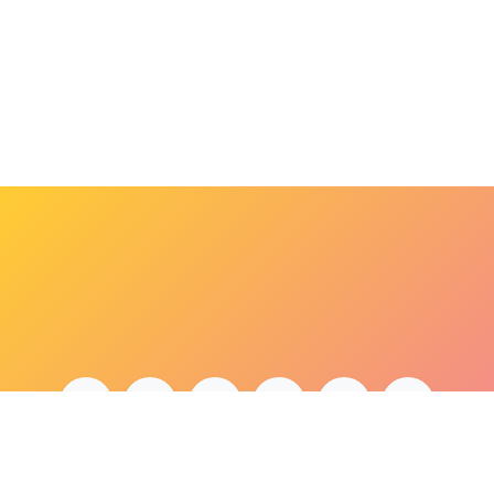
bonjour@lepaonquiboit.com