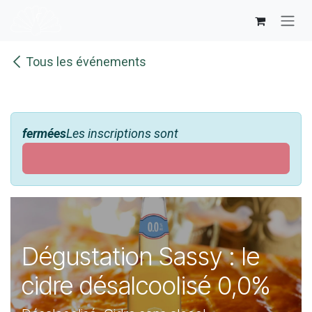
Se rendre au contenu
Tous les événements
fermées
Les inscriptions sont
Dégustation Sassy : le
cidre désalcoolisé 0,0%