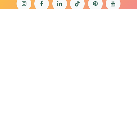
bonjour@lepaonquiboit.com
Le Paon Qui Boit - Buttes-Chaumont
61 rue de Meaux - 75019 Paris
01 40 05 19 03
Le Paon Qui Boit - Rue Daguerre
57 rue Daguerre - 75014 Paris
01 40 47 66 85
Mentions légales
Politique de confidentialité
Conditions générales de
vente