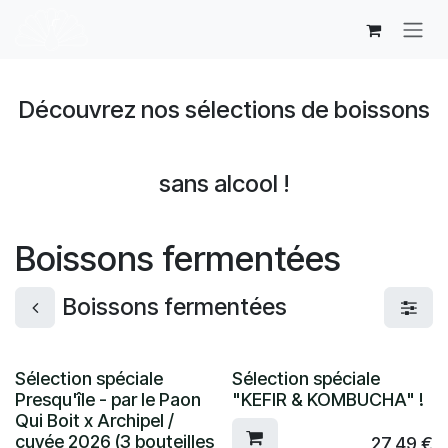
Se rendre au contenu
Découvrez nos sélections de boissons
sans alcool !
Boissons fermentées
Boissons fermentées
Sélection spéciale
Sélection spéciale
Presqu'île - par le Paon
"KEFIR & KOMBUCHA" !
Qui Boit x Archipel /
cuvée 2026 (3 bouteilles
27,49
€