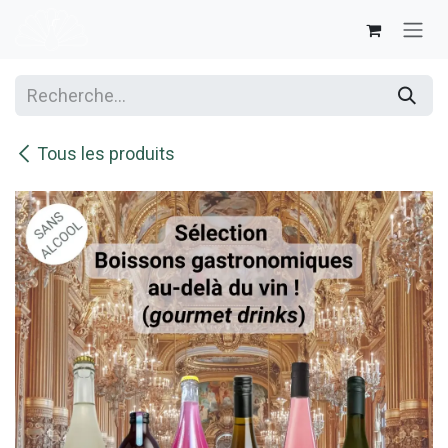
Se rendre au contenu
Tous les produits