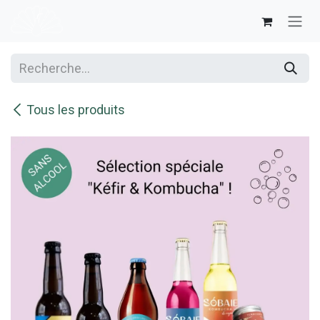
Se rendre au contenu
Tous les produits