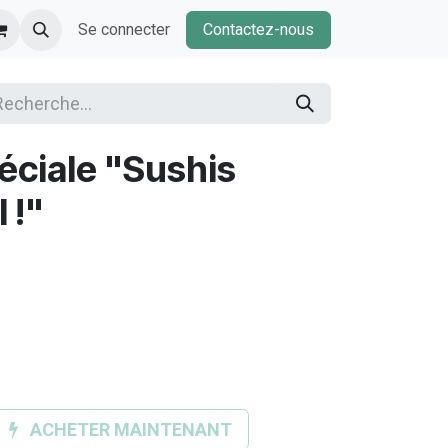
Se connecter
Contactez-nous
éciale "Sushis
 !"
ACHETER MAINTENANT