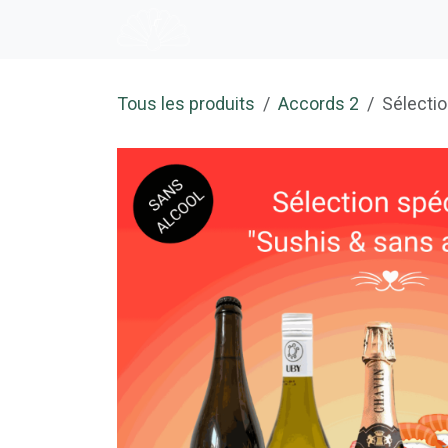
Se rendre au contenu
Accueil
E-shop
Dégustation
Tous les produits
Accords 2
Sélectio