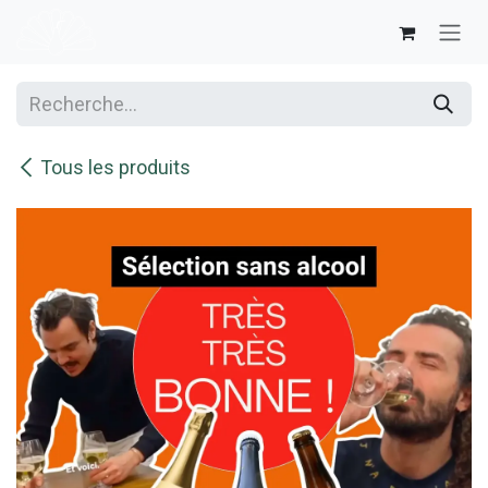
Se rendre au contenu
Tous les produits