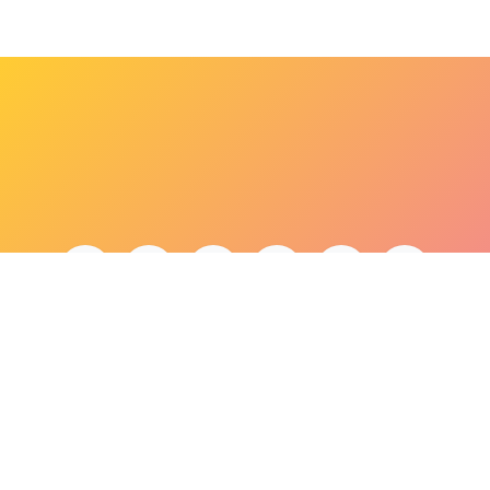
bonjour@lepaonquiboit.com
Le Paon Qui Boit - Buttes-Chaumont
61 rue de Meaux - 75019 Paris
01 40 05 19 03