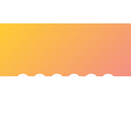
bonjour@lepaonquiboit.com
Le Paon Qui Boit - Buttes-Chaumont
61 rue de Meaux - 75019 Paris