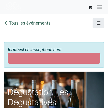
Se rendre au contenu
Tous les événements
fermées
Les inscriptions sont
Dégustation Les
Dégustatives