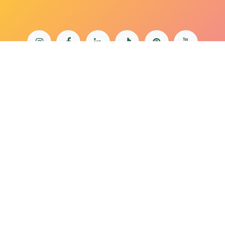
bonjour@lepaonquiboit.com
Le Paon Qui Boit - Buttes-Chaumont
61 rue de Meaux - 75019 Paris
01 40 05 19 03
Le Paon Qui Boit - Rue Daguerre
57 rue Daguerre - 75014 Paris
01 40 47 66 85